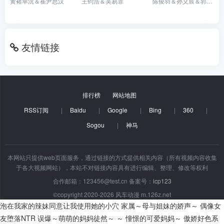
黄褚幸沅＆崔尹思汉
王钧浩＆吴易霏
陈俊羽＆孙义宸＆郭亚宁
友情链接
排行榜
网站地图
RSS订阅
|
Baidu
|
Google
|
Bing
|
360
|
Sogou
|
神马
本网站只提供web页面服务，通过链接的方式提供相关内容（所有视频内容收集
于各大视频网站），本站不对链接内容具有进行编辑、整理、修改等权利
合作邮箱：123456@test.cn 备案号：
icp123
©copyright 2020-2026 风车动漫 m.126z.net
泡在我家的辣妹同意让我使用她的小穴
家属～母与姐妹的娇声～
偶像女
友堕落NTR
误爆～萌萌的妈妈徒然～ ～ 憧憬的可爱妈妈～
傲娇好色系