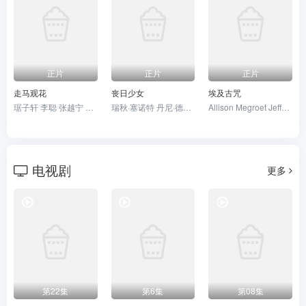
正片
正片
正片
走马观花
丧日少女
埃及古咒
琚子轩 李聪 张越宁 高深
瑞秋·塞诺特 丹尼·德费拉里
Allison Megroet Jeffrey Shawn Miller
电视剧
更多
第22集
第6集
第08集