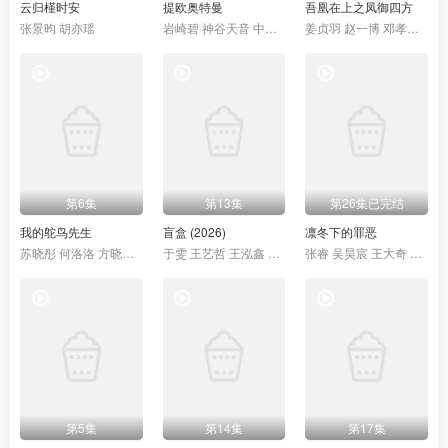
云归槿时安
提欧奥特曼
吾凰在上之凤御四方
张景昀 胡亦瑶
岩崎碧 神谷天音 中田乃爱
姜贞羽 赵一博 邓孝慈 郝熠然
第6集
第13集
第26集已完结
我的鸵鸟先生
盲盒 (2026)
凛冬下的罪恶
苏晓彤 何洛洛 方晓东 王若衫 胡晓龙 贾笑涵
于雯 王艺哲 王泓鑫 卜冠今
张睿 吴昊宸 王大奇 孙之鸿
第5集
第14集
第17集