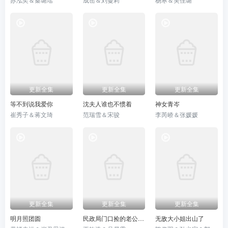
更新全集
更新全集
更新全集
等不到说我爱你
沈夫人谁也不惯着
神女青岑
崔秀子＆蒋文琦
范瑞雪＆宋骏
李芮峤＆张媛媛
更新全集
更新全集
更新全集
明月照团圆
民政局门口捡的老公身份藏不住了
无敌大小姐出山了