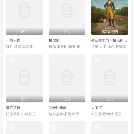
正片
正片
第7集完结
一般人物
猎虎贰
生活拉里与不快乐的追求 一部美国史
魏兵 马朕 周彦新
康磊 李先时 杨亚 崔金迪
拉里·大卫 比尔·哈德尔
正片
正片
正片
缎带英雄
我会回来的
大宝宝
门仓早彩 小林星兰 内山昂辉
迪尔吉特·多桑 纳萨鲁丁·沙 维当·雷纳 沙尔瓦里·瓦格 Manish Chaudhari 沙尤尼·古普塔 芭比塔·卡普 拉贾特·卡普尔 Vinod Nagpal 莉娜·夏尔马 Yo Yo Honey Singh 安妮娜·苏哈尼 桑贾伊·萨里
布兰登·斯考特 克里斯·福克斯