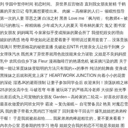
列
学园中暂停时间
初恋时间。
异世界后宫物语
直到我女朋友射精
千鹤
酱的开发日记
母乳酱想要喷出来。
肉嫁 ～高柳家的人们～
催眠性指导
第一次的人妻
罪恶之渊
白浊之村
黑兽
Love me「枫与铃」
牝教师4～被
玷污的教坛～
榨精病栋
少年成为大人的夏天
哥布林的巢穴
鬼父
图书室
的女朋友
妈妈喝骂
今泉家似乎变成辣妹的聚会所了
我侵犯姪女的理由
媳妇的诱惑
艳母
即使如此还是爱着妻子
明明说过要用套套了...
没落贵族
琉璃川
野野原柚花的秘密直播
先破处后NTR
代替亲女儿让你干到爽
少
女弹珠汽水
既然来了异世界就用色批技能来全力讴歌
义姐是不良妈妈授
乳中
农民伯伯乡下妹
Fleur
漫画咖啡厅的艳遇危机
被采摘污染的茜
关于
唯一能让笨蛋妹妹变聪明的方法只有我的××的事件
纯洁的轮舞曲
变身成
黑辣妹之后就和死党上床了
HEARTWORK JUNCTION
向着小小的花蕾
的深处
湿透JK的避雨强制
让妻子参加同学会后
欢迎来到！浪荡妖精之林
25岁的女高中生
斗破苍穹 年番
被玩坏了的严格高冷老师
大侦探·拾光季
出差后成为上司宠物的女朋友
Garden～高岭家的二轮花～
好喜欢好喜欢
最喜欢做爱的同班女同学
霸凌 ～复仇催眠～
自宅警备员2
艳美
对魔忍雪
风
我的妻子带着大黑鸡巴下地狱了
回到童年干回去!!!
爆乳姐姐把弟弟榨
干喔！
于是我就被叔叔给......
我家弟弟肉棒超粗壮的，要不要来看看？
內衣办公室
思春期的性学习
艳母
姐姐交合我的初恋不可能是亲姐姐
图