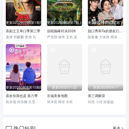
更新320260705第1期加更
更新20260808第7期上
更新20260808第7期下
喜剧之王单口季第三季
说唱巅峰对决2026
脱口秀和Ta的朋友们 第三季
庞博 郭麒麟 黄渤 马思纯
严浩翔 谢帝 艾热 派克特 功夫胖 盛宇 杨长青 刘嘉裕 米尔艾力 李斯丹妮 布瑞吉 翁杰 黄旭 杨博睿 吴嘉轩 白景屹 贰万 孙旸 李大奔 徐赢 郭颖
陈鲁豫 大张伟 周深 张绍刚
更新20260808第10期陪看
更新200251122
更新202600417
喜欢你我也是 第六季
京城美食地图
第三调解室
辰亦儒 何浩楠 孔雪儿 美娜 王一珩 张馨予
张沐莀 韩非 火旺
刘佳 小河 张嘉益
热门短剧
更多