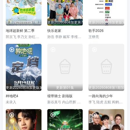
更新20260808第7期上
更新20260808加更第7期
更新20260808加更版第1
地球超新鲜 第二季
快乐老家
歌手2026
郭京飞 李乃文 孙红雷 王玉雯 陈星旭 刘宇宁 林一 龚俊
孙浩 李静 戴军 李维嘉 沈凌 吴昕 武艺 高旭
王铮亮
更新20260808加更版第13期
更新第01集
更新20260808第1期加更
种地吧4
缎带骑士 剧场版
一路向海的少年
未录入
新谷真弓 内山昂辉 小林星兰 门仓早彩
李飞 陆虎 左航 阎鹤祥 朱志鑫 苏新皓 张极 张泽禹