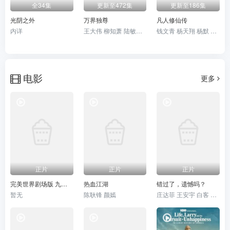
全34集
更新至472集
更新至186集
光阴之外
万界独尊
凡人修仙传
内详
王大伟 柳知萧 陆敏悦 Minyue Lu 黄骥 关帅 蘭雨馨 季骜杰 默伶 宴宁 徐翔 张妮 烈之流星 钟巍 Akira明 安志 kinsen 芥末
钱文青 杨天翔 杨默 歪歪 谷江山 乔诗语 佟心竹
电影
更多
正片
正片
正片
完美世界剧场版 九劫焚天
热血江湖
错过了，遗憾吗？
暂无
陈耿锋 颜嫣
庄达菲 王安宇 白客 敖子逸