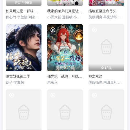
更新至06集
更新至06集
更新至06集
如果历史是一群喵 大明皇朝篇
我家的弟弟们真是让您费心了
描绘直至生命尽头
佟心竹 李兰陵 阎么么 刘明月 闫夜桥 叶知秋 李轻扬 常蓉珊 狐三少
小野大辅 远藤绫 小野贤章 大空直美 八代拓 增田俊树 寺泽百花
关根明良 早见沙织 种崎敦美 野上尤加奈 井上喜久子 日高范子 仁见纱绫
更新至13集
更新至40集
全18集
绝世战魂第二季
仙界第一残魄，可她悟性超绝
神之水滴
磊子 宁冀荣
未录入
佐藤拓也 内田真礼 银河万丈 甲斐田裕子 浦山迅 龟梨和也 藤真秀 渡边美佐 内田夕夜