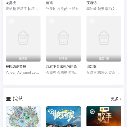
龙婆虎
南戏
夜语记
查纳鹏·萨塔亚 帕塔查雅·平莎莫
张景昀 赵奂然 吉舒亦
李汶翰 鹤男 李泊文 徐新驰
第3集
第4集
第21集
校园恋爱警报
现在不是出轨的问题
御廷谣
Yujeen Aeiyapol Lekpittaya Yugene Yannawat Intarapaen 彭佩奇·班亚库
金惠秀 金志勋 赵汝贞 金宰澈
吴谨言 陈哲远 梁永棋 赵昭仪
综艺
更多