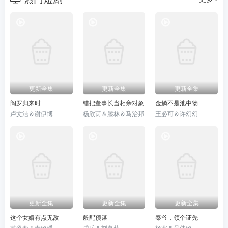
更新全集
更新全集
更新全集
阎罗归来时
错把董事长当相亲对象
金鳞不是池中物
卢文洁＆谢伊博
杨欣芮＆滕林＆马治邦
王必可＆许幻幻
更新全集
更新全集
更新全集
这个女婿有点无敌
般配预谋
秦爷，领个证先
苏泓奕＆秦璐瑶
成岳＆刘蔓莉
杨寒＆吴佳璐