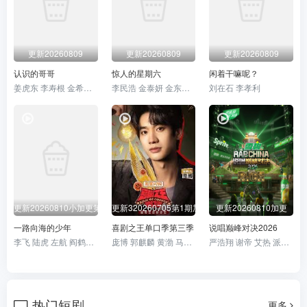
更新20260809
更新20260809
更新20260809
认识的哥哥
惊人的星期六
闲着干嘛呢？
姜虎东 李寿根 金希澈 徐章勋 金永哲 金世晃 黄致列 闵京勋 李相旼 张圣圭
李民浩 金泰妍 金东炫 表志勋 李俊永 禹智皓
刘在石 李孝利
更新20260810小加更第1期
更新320260705第1期加更
更新20260810加更
一路向海的少年
喜剧之王单口季第三季
说唱巅峰对决2026
李飞 陆虎 左航 阎鹤祥 朱志鑫 苏新皓 张极 张泽禹
庞博 郭麒麟 黄渤 马思纯
严浩翔 谢帝 艾热 派克特 功夫胖 盛宇 杨长青 刘嘉裕 米尔艾力 李斯丹妮 布瑞吉 翁杰 黄旭 杨博睿 吴嘉轩 白景屹 贰万 孙旸 李大奔 徐赢 郭颖
热门短剧
更多