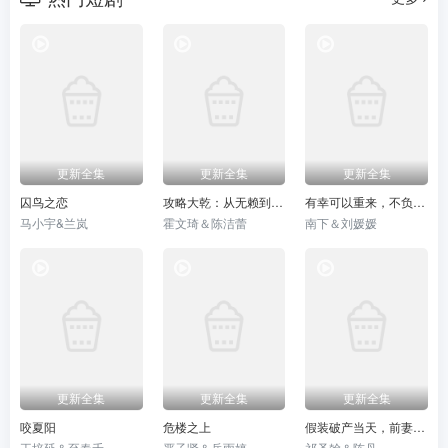
更新全集
更新全集
更新全集
囚鸟之恋
攻略大乾：从无赖到霸主
有幸可以重来，不负韶华不负卿
马小宇&兰岚
霍文琦＆陈洁蕾
南下＆刘媛媛
更新全集
更新全集
更新全集
咬夏阳
危楼之上
假装破产当天，前妻找上门
王培延＆至春禾
严子贤＆岳雨婷
祁圣翰＆陈丹