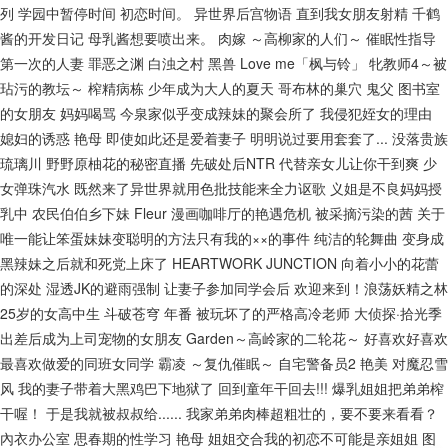
列
学园中暂停时间
初恋时间。
异世界后宫物语
直到我女朋友射精
千鹤
酱的开发日记
母乳酱想要喷出来。
肉嫁 ～高柳家的人们～
催眠性指导
第一次的人妻
罪恶之渊
白浊之村
黑兽
Love me「枫与铃」
牝教师4～被
玷污的教坛～
榨精病栋
少年成为大人的夏天
哥布林的巢穴
鬼父
图书室
的女朋友
妈妈喝骂
今泉家似乎变成辣妹的聚会所了
我侵犯姪女的理由
媳妇的诱惑
艳母
即使如此还是爱着妻子
明明说过要用套套了...
没落贵族
琉璃川
野野原柚花的秘密直播
先破处后NTR
代替亲女儿让你干到爽
少
女弹珠汽水
既然来了异世界就用色批技能来全力讴歌
义姐是不良妈妈授
乳中
农民伯伯乡下妹
Fleur
漫画咖啡厅的艳遇危机
被采摘污染的茜
关于
唯一能让笨蛋妹妹变聪明的方法只有我的××的事件
纯洁的轮舞曲
变身成
黑辣妹之后就和死党上床了
HEARTWORK JUNCTION
向着小小的花蕾
的深处
湿透JK的避雨强制
让妻子参加同学会后
欢迎来到！浪荡妖精之林
25岁的女高中生
斗破苍穹 年番
被玩坏了的严格高冷老师
大侦探·拾光季
出差后成为上司宠物的女朋友
Garden～高岭家的二轮花～
好喜欢好喜欢
最喜欢做爱的同班女同学
霸凌 ～复仇催眠～
自宅警备员2
艳美
对魔忍雪
风
我的妻子带着大黑鸡巴下地狱了
回到童年干回去!!!
爆乳姐姐把弟弟榨
干喔！
于是我就被叔叔给......
我家弟弟肉棒超粗壮的，要不要来看看？
內衣办公室
思春期的性学习
艳母
姐姐交合我的初恋不可能是亲姐姐
图