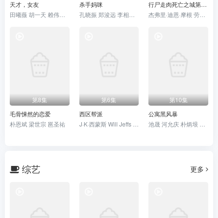
天才，女友
杀手妈咪
行尸走肉死亡之城第三季
田曦薇 胡一天 赖伟明 安沺
孔晓振 郑浚远 李相二 成东日
杰弗里·迪恩·摩根 劳伦·科汉
第8集
第6集
第10集
毛骨悚然的恋爱
西区帮派
公寓黑风暴
朴恩斌 梁世宗 邕圣祐
J·K·西蒙斯 Will Jeffs 罗恩·米德
池晟 河允庆 朴炳垠 文素利 郑顺元 黄熙 金泽
综艺
更多