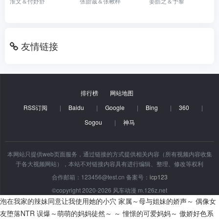
淮文＆付妤舒
张甜诚＆张楸梓
姜皓之＆予黎
友情链接
排行榜
网站地图
RSS订阅
|
Baidu
|
Google
|
Bing
|
360
|
Sogou
|
神马
本网站只提供web页面服务，通过链接的方式提供相关内容（所有视频内容收集
于各大视频网站），本站不对链接内容具有进行编辑、整理、修改等权利
合作邮箱：123456@test.cn 备案号：
icp123
©copyright 2020-2026 风车动漫 m.126z.net
泡在我家的辣妹同意让我使用她的小穴
家属～母与姐妹的娇声～
偶像女
友堕落NTR
误爆～萌萌的妈妈徒然～ ～ 憧憬的可爱妈妈～
傲娇好色系