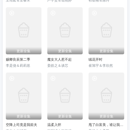
更新全集
更新全集
更新全集
赐卿良辰第二季
魔女大人惹不起
绒花开时
李是侥＆莉莉崽
姜皓之＆谈芯
崔旭宇＆李欣然
更新全集
更新全集
更新全集
空降上司竟是我前夫
温柔入怀
甩了白富美，谁让我是大反派