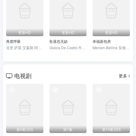
更新HD
更新HD
更新HD
再度呼吸
坠落也无妨
幸福面包房
克里·萨莫 艾森斯·阿特金斯 唐妮·布蕾斯顿 夏洛特·卡文纳
Glaiza·De·Castro Rhian·Ramos
Meriam·Bellina 安德里·马沙迪 Nayla·D.·Purnama Givina·Lukita Nadya·Arina Hamish·Daud
电视剧
更多
第4集完结
第1集
第10集完结