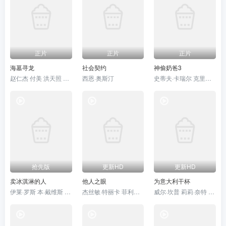
正片
正片
正片
海墓寻龙
社会契约
神偷奶爸3
赵仁杰 付美 洪天照 张晶
西恩·奥斯汀
史蒂夫·卡瑞尔 克里斯汀·韦格 崔·帕克 米兰达·卡斯格拉夫 达纳·盖尔 内芙·沙雷尔
抢先版
更新HD
更新HD
卖冰淇淋的人
他人之眼
为意大利干杯
伊莱·罗斯 本·戴维斯 瑞恩·艾伦
杰丝敏·特丽卡 菲利波·蒂米
威尔·坎普 莉莉·奈特 托里·德维托 Caroline·Letelier 米娅·索特里乌 Wanja·Mary·Sellers Paolo·Gasparini Renato·De·Fazio Yurj·Buzzi