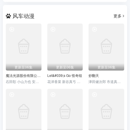
风车动漫
更多
更新至06集
更新至06集
更新至06集
魔法光源股份有限公司第二季
Let&#039;s Go 怪奇组
炒翻天
石田彰 小山力也 安济知佳 石原夏织 山下大辉 逢坂良太 菲鲁兹·蓝 天海由梨奈
花泽香菜 新谷真弓 千叶繁 畠中祐 青山吉能 青木瑠璃子 榊原优希
津田健次郎 市道真央 樱井孝宏 杉田智和 长谷川育美 小林裕介 天崎滉平 村田太志 天田益男 户谷菊之介