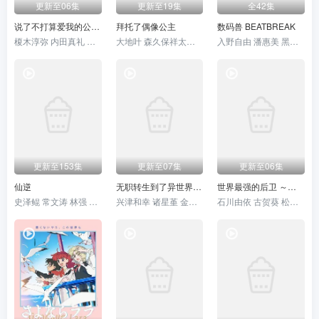
更新至06集
更新至19集
全42集
说了不打算爱我的公爵继承人，不知为何对我宠爱有加
拜托了偶像公主
数码兽 BEATBREAK
榎木淳弥 内田真礼 石川由依 木村良平 安济知佳 浪川大辅 铃木崚汰 齐藤壮马 石川界人 山村响 国府田麻理子
大地叶 森久保祥太郎 铃木实里 丸冈和佳奈 藤寺美德
入野自由 潘惠美 黑泽朋世 田村睦心 关根有咲 久野美咲 阿座上洋平 滨野大辉 中井和哉
更新至153集
更新至07集
更新至06集
仙逆
无职转生到了异世界就拿出真本事第三季
世界最强的后卫 ～迷宫国的新人探索者～
史泽鲲 常文涛 林强 周湘宁
兴津和幸 诸星堇 金元寿子 小山力也 茅野爱衣 鹤冈聪 田中理惠 杉田智和 若山诗音 小原好美 上田丽奈 Lynn 内山夕实 逢坂良太 高田忧希 会泽纱弥
石川由依 古贺葵 松冈祯丞 早见沙织 本渡枫 相坂优歌 高尾奏音 中村樱