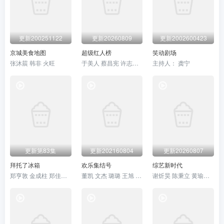
更新200251122
更新20260809
更新2002600423
京城美食地图
超级红人榜
笑动剧场
张沐莀 韩非 火旺
于美人 蔡昌宪 许志豪 江惠仪
主持人： 龚宁
更新第83集
更新202160804
更新20260807
拜托了冰箱
欢乐集结号
综艺新时代
郑亨敦 金成柱 郑佳恩 花耀飞 洪锡天 金风 安贞焕 李元日 李连福 崔贤锡 Sam Kim 鄭浩英 朴俊雨 米卡爾 李燦伍
董凯 文杰 璐璐 王旭 王群
谢炘昊 陈秉立 黄瑜娴 宝咖咖 苏晏霈 曾栎骋 朱木炎 杨金桂 郭李建夫 吴东谚 张立东 杨昇达 徐玮吟 卓毓彤 浩角翔起 苏晏霈