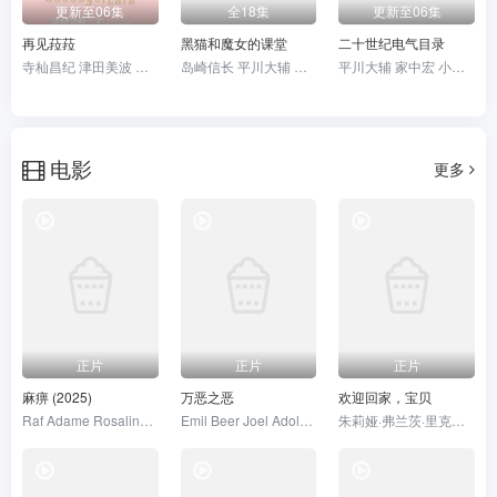
更新至06集
全18集
更新至06集
再见菈菈
黑猫和魔女的课堂
二十世纪电气目录
寺杣昌纪 津田美波 村濑步 真殿光昭 山本和臣 深见梨加 大野智敬 菱川花菜
岛崎信长 平川大辅 花泽香菜 白石晴香 铃木实里 本渡枫 速水奖 上村祐翔 菲鲁兹·蓝 长谷川玲奈 石毛翔弥 大野智敬 浦和希 樱井美雪 和泉风花 橘杏咲
平川大辅 家中宏 小野大辅 大地叶 雨宫天 寿美菜子 内山昂辉 内田雄马 武内骏辅 远藤大智 高垣彩阳 川井田夏海 浦和希 浅野麻由美
电影
更多
正片
正片
正片
麻痹 (2025)
万恶之恶
欢迎回家，宝贝
Raf Adame Rosalinda Aguilar Tony K Nine Bentajado Mark Bracich Jeremiah Brannan Amber Brennan Brook Brennan Tayeshon Brooks 迈克尔·科彭
Emil Beer Joel Adolphson Victor Beer
朱莉娅·弗兰茨·里克特 雷努特·舒尔腾·范·艾查特 杰尔蒂·德拉斯尔 玛利亚·霍夫斯塔尔 格哈德·利伯曼