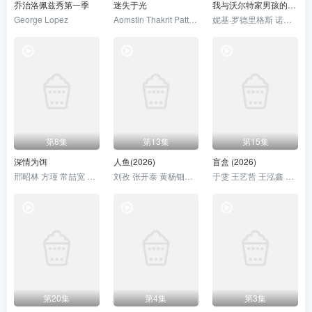
乔治洛佩兹秀第一季
迷失于光
我与沃尔特家男孩的生活第三季
George Lopez
Aomstin Thakrit Patthanaworakit
妮基·罗德里格斯 诺亚·拉朗德
第8集
第13集
第15集
深情为饵
人鱼(2026)
盲盒 (2026)
邢昭林 方瑾 常喆宽 尹蕊 王沛然 赵悠图
刘孜 张开泰 黄杨钿甜 董勇 张帆 陈创 何思甜 张棪琰 罗海琼 是安 赵健 段钰 董向荣 薛佳凝 方晓东 李庆誉 张译文
于雯 王艺哲 王泓鑫 卜冠今
第20集
第4集
第3集