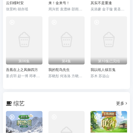
云归槿时安
来！金来号！
其实不是重逢
张景昀 胡亦瑶
周兴哲 袁澧林 邵雨薇 林思宇
吴添豪 金子璇 黄圣依 王欣政
第06集
第4集
第10集已完结
吾凰在上之凤御四方
我的鸵鸟先生
我以纸人镇百鬼
姜贞羽 赵一博 邓孝慈 郝熠然
苏晓彤 何洛洛 方晓东 王若衫 胡晓龙 贾笑涵
苏木 苏远山
综艺
更多