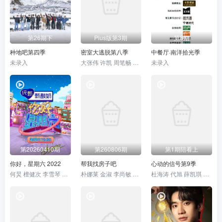
第26期下
Plus版第3期
第8期
种地吧第四季
密室大逃脱第八季
中餐厅·南洋拾光季
未录入
大张伟 许凯 周笔畅 彭昱畅 张真源 陈哲远
未录入
第20260410期
第260806期
第1期陪看上
你好，星期六 2022
帮我找房子吧
心动的信号第9季
何炅 檀健次 李雪琴 秦霄贤 王鹤棣 黄明昊 蔡文静 赵小棠 冯禧
朴娜莱 金淑 李尚敏 卢洪哲 洪真庆 黄光熙
杜海涛 代旭 薛凯琪 杨超越 张纯烨