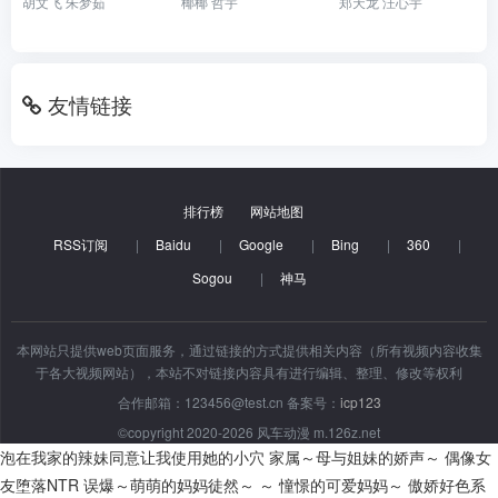
胡文飞 朱梦茹
椰椰 哲宇
郑天龙 汪心宇
友情链接
排行榜
网站地图
RSS订阅
|
Baidu
|
Google
|
Bing
|
360
|
Sogou
|
神马
本网站只提供web页面服务，通过链接的方式提供相关内容（所有视频内容收集
于各大视频网站），本站不对链接内容具有进行编辑、整理、修改等权利
合作邮箱：123456@test.cn 备案号：
icp123
©copyright 2020-2026 风车动漫 m.126z.net
泡在我家的辣妹同意让我使用她的小穴
家属～母与姐妹的娇声～
偶像女
友堕落NTR
误爆～萌萌的妈妈徒然～ ～ 憧憬的可爱妈妈～
傲娇好色系