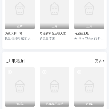
正片
正片
正片
为意大利干杯
奇怪的零食店钱天堂
马尼拉之最
托里·德维托 威尔·坎普 莉莉·奈特
罗美兰 李来
Ashtine Olviga 丽卡·佩拉莱约
电视剧
更多
第3集
第36集已完结
第4集