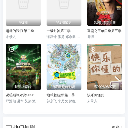
第2期
第2期加更
第6期纯享上集
超棒的我们 第二季
一饭封神第二季
喜剧之王单口季第三季
未录入
谢霆锋 张勇 郑永麒 陈晓卿 李诞
庞博
我要上巅峰
第7期超前彩蛋
第20260807期
说唱巅峰对决2026
地球超新鲜 第二季
快乐你懂的
严浩翔 谢帝 艾热 派克特 功夫胖 盛宇 杨长青 刘嘉裕 米尔艾力 李斯丹妮 布瑞吉 翁杰 黄旭 杨博睿 吴嘉轩 白景屹 贰万 孙旸 李大奔 徐赢 郭颖
郭京飞 李乃文 孙红雷 王玉雯 陈星旭 刘宇宁 林一 龚俊
未录入
热门短剧
更多