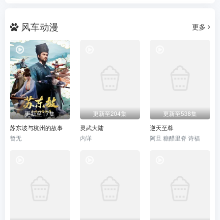
风车动漫
更多
更新至17集
更新至204集
更新至538集
苏东坡与杭州的故事
灵武大陆
逆天至尊
暂无
内详
阿旦 糖醋里脊 诗福