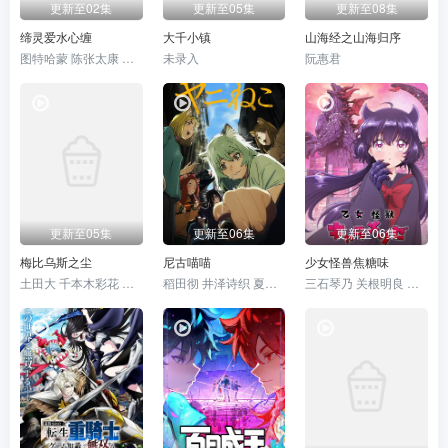
更新至02集
更新至05集
更新至08集
缔灵爱水心缠
大千小镇
山海经之山海归序
图特哈蒙 陈张太康 阎么么 闫夜桥 陆庚宜 郝祥海 林柏青 刘知否
未录入
阮惠君
更新至05集
更新至06集
更新至06集
梅比乌斯之尘
尼古喵喵
少女怪兽焦糖味
土田大 千本木彩花 盐口量平 本泉莉奈 坂泰斗 三上枝织 松田飒水 广桥凉 桑原由气 福原绫香 德留慎乃佑 市川苍 日野麻里 稗田宁宁 河濑茉希 青山玲菜 猪股慧士 大野智敬 手冢宏通 堀金苍平 森永彩斗 佐藤榛夏
稻田彻 井泽诗织 夏吉优子 清水彩香 松冈美里 船户百合绘 明智璃子
三石琴乃 关根明良 小西克幸 松井惠理子 白石晴香 梶田大嗣