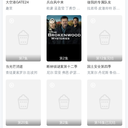
大空港GATE24
兵自风中来
做我的专属队友
趣里
欧豪 蓝盈莹 丁勇岱 史兰芽
拉差塔·皮澈肖特 苏拉德·皮凌瓦 乔提帕·苏拉萨瓦 纳缇萨勘·差洛特 贲·奔伽铭·格伦威尔 瓦拉提普·基迪派山
第7集
第2集
第12集完结
当光芒消逝
断林镇谜案第十二季
国土安全第四季
查缇夏索罗尔·彭皮邦
尼尔·雷亚 弗恩·萨瑟兰 克里斯蒂娜·谢尔班·扬达
克莱尔·丹尼斯 鲁伯特·弗兰德
第20集
第2集
第16集已完结