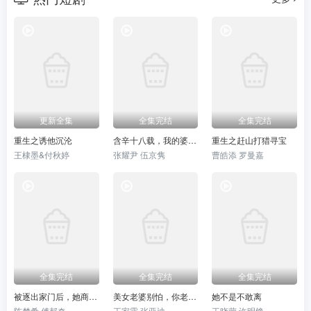
更新全集
全集完结
全集完结
重生之诱他沉沦
含辛十八载，我的婆家全是假的
重生之赶山打猎寻宝
王棣墨&付秋婷
张耀尹 伍京隽
曹皓添 罗曼嘉
全集完结
全集完结
全集完结
被逐出家门后，她商界封神
美女老婆别怕，你老公是无敌天师
她不是不敢离
陈梦希 傅邦奇
王家霖 张亚迪
王晓蒙 许明铮