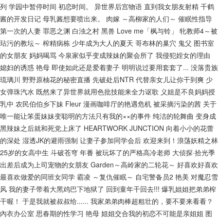
列
学园中暂停时间
初恋时间。
异世界后宫物语
直到我女朋友射精
千鹤
酱的开发日记
母乳酱想要喷出来。
肉嫁 ～高柳家的人们～
催眠性指导
第一次的人妻
罪恶之渊
白浊之村
黑兽
Love me「枫与铃」
牝教师4～被
玷污的教坛～
榨精病栋
少年成为大人的夏天
哥布林的巢穴
鬼父
图书室
的女朋友
妈妈喝骂
今泉家似乎变成辣妹的聚会所了
我侵犯姪女的理由
媳妇的诱惑
艳母
即使如此还是爱着妻子
明明说过要用套套了...
没落贵族
琉璃川
野野原柚花的秘密直播
先破处后NTR
代替亲女儿让你干到爽
少
女弹珠汽水
既然来了异世界就用色批技能来全力讴歌
义姐是不良妈妈授
乳中
农民伯伯乡下妹
Fleur
漫画咖啡厅的艳遇危机
被采摘污染的茜
关于
唯一能让笨蛋妹妹变聪明的方法只有我的××的事件
纯洁的轮舞曲
变身成
黑辣妹之后就和死党上床了
HEARTWORK JUNCTION
向着小小的花蕾
的深处
湿透JK的避雨强制
让妻子参加同学会后
欢迎来到！浪荡妖精之林
25岁的女高中生
斗破苍穹 年番
被玩坏了的严格高冷老师
大侦探·拾光季
出差后成为上司宠物的女朋友
Garden～高岭家的二轮花～
好喜欢好喜欢
最喜欢做爱的同班女同学
霸凌 ～复仇催眠～
自宅警备员2
艳美
对魔忍雪
风
我的妻子带着大黑鸡巴下地狱了
回到童年干回去!!!
爆乳姐姐把弟弟榨
干喔！
于是我就被叔叔给......
我家弟弟肉棒超粗壮的，要不要来看看？
內衣办公室
思春期的性学习
艳母
姐姐交合我的初恋不可能是亲姐姐
图