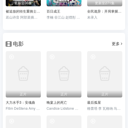
更新至06集
更新至14集
更新至271集
被追放的转生重骑士用游戏知识开无双
百日成王
全民诡异：开局掌握零元购
若山诗音 阿部菜摘子 大冢刚央
李楠 谷江山 赵熠彤 聂曦映 姜贺 张福正 若瑾
未录入
电影
更多
正片
正片
正片
大力水手3：安魂曲
晚宴上的死亡
最后孤屋
Fitim DeStena Amy Gibbons Jack Hyde史蒂芬·莫瑞
Candice Lidstone 卡梅伦·布罗德 马克·戴 Eden Broda Bryce Wynter 玛蒂娜·奥尔蒂斯·路易斯 阿娜娜·里德瓦尔德 阮朴生 Jon Welch
格蕾塔·李 瓦格纳·马拉 西德·爱德华兹