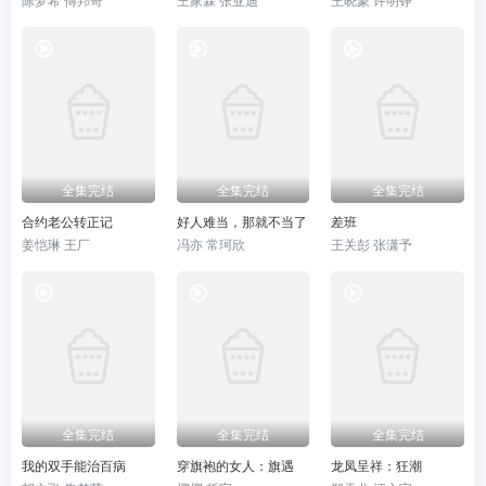
全集完结
全集完结
全集完结
合约老公转正记
好人难当，那就不当了
差班
姜恺琳 王厂
冯亦 常珂欣
王关彭 张潇予
全集完结
全集完结
全集完结
我的双手能治百病
穿旗袍的女人：旗遇
龙凤呈祥：狂潮