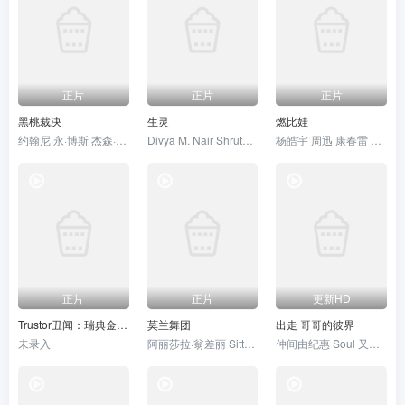
正片
正片
正片
黑桃裁决
生灵
燃比娃
约翰尼·永·博斯 杰森·纳维 岛本信明
Divya M. Nair Shruthy Menon 苏迪普 赛亚米·凯尔 罗尚·马修 维诺德·萨加尔
杨皓宇 周迅 康春雷 贝伊勒
正片
正片
更新HD
Trustor丑闻：瑞典金融案内幕
莫兰舞团
出走 哥哥的彼界
未录入
阿丽莎拉·翁差丽 Sitthiphon Disamoe
仲间由纪惠 Soul 又吉伶音 伊波れいり 松田流花 津波竜斗 内田树 盧礼欧 玉城敦子 城间やよい 津嘉山正种 寺辻健一郎