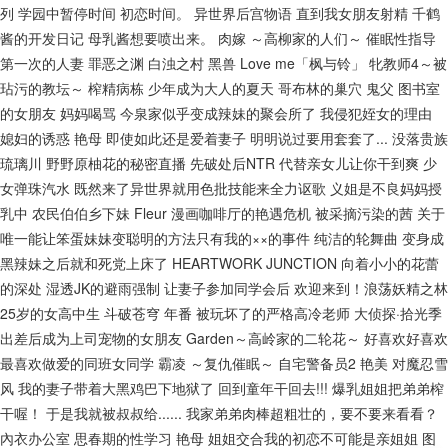
列
学园中暂停时间
初恋时间。
异世界后宫物语
直到我女朋友射精
千鹤
酱的开发日记
母乳酱想要喷出来。
肉嫁 ～高柳家的人们～
催眠性指导
第一次的人妻
罪恶之渊
白浊之村
黑兽
Love me「枫与铃」
牝教师4～被
玷污的教坛～
榨精病栋
少年成为大人的夏天
哥布林的巢穴
鬼父
图书室
的女朋友
妈妈喝骂
今泉家似乎变成辣妹的聚会所了
我侵犯姪女的理由
媳妇的诱惑
艳母
即使如此还是爱着妻子
明明说过要用套套了...
没落贵族
琉璃川
野野原柚花的秘密直播
先破处后NTR
代替亲女儿让你干到爽
少
女弹珠汽水
既然来了异世界就用色批技能来全力讴歌
义姐是不良妈妈授
乳中
农民伯伯乡下妹
Fleur
漫画咖啡厅的艳遇危机
被采摘污染的茜
关于
唯一能让笨蛋妹妹变聪明的方法只有我的××的事件
纯洁的轮舞曲
变身成
黑辣妹之后就和死党上床了
HEARTWORK JUNCTION
向着小小的花蕾
的深处
湿透JK的避雨强制
让妻子参加同学会后
欢迎来到！浪荡妖精之林
25岁的女高中生
斗破苍穹 年番
被玩坏了的严格高冷老师
大侦探·拾光季
出差后成为上司宠物的女朋友
Garden～高岭家的二轮花～
好喜欢好喜欢
最喜欢做爱的同班女同学
霸凌 ～复仇催眠～
自宅警备员2
艳美
对魔忍雪
风
我的妻子带着大黑鸡巴下地狱了
回到童年干回去!!!
爆乳姐姐把弟弟榨
干喔！
于是我就被叔叔给......
我家弟弟肉棒超粗壮的，要不要来看看？
內衣办公室
思春期的性学习
艳母
姐姐交合我的初恋不可能是亲姐姐
图