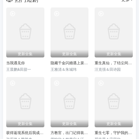
更新全集
更新全集
更新全集
当我遇见你
隐藏千金闪婚遇上裴先生
重生真仙，了结尘间恩怨
王晨鹏&田甜一
王雅清＆朱城玮
汪克强＆田诗园
更新全集
更新全集
更新全集
获得返现系统后我成了万人迷
方教官，出门记得装不熟
重生七零，守护我的小心肝妻子
孙蔚琳＆魏胜奇
管怡欣＆鲍李宁＆江路祺
翟兆星＆宋宇欣