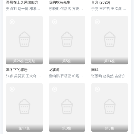
吾凰在上之凤御四方
我的鸵鸟先生
盲盒 (2026)
姜贞羽 赵一博 邓孝慈 郝熠然
苏晓彤 何洛洛 方晓东 王若衫 胡晓龙 贾笑涵
于雯 王艺哲 王泓鑫 卜冠今
第26集已完结
第5集
第14集
凛冬下的罪恶
龙婆虎
南戏
张睿 吴昊宸 王大奇 孙之鸿
查纳鹏·萨塔亚 帕塔查雅·平莎莫
张景昀 赵奂然 吉舒亦
第17集
第3集
第3集