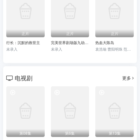
正片
正片
正片
行长：沉默的救世主
​完美世界剧场版九劫焚天​
热血大陈岛
未录入
未录入
袁浩瑜 曹阳明珠 范事成
电视剧
更多
第08集
第6集
第13集