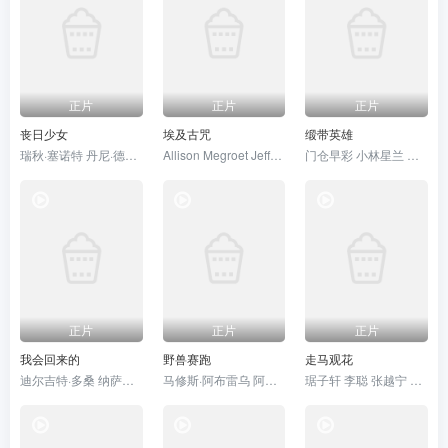
正片
正片
正片
丧日少女
埃及古咒
缎带英雄
瑞秋·塞诺特 丹尼·德费拉里
Allison Megroet Jeffrey Shawn Miller
门仓早彩 小林星兰 内山昂辉
正片
正片
正片
我会回来的
野兽赛跑
走马观花
迪尔吉特·多桑 纳萨鲁丁·沙 维当·雷纳 沙尔瓦里·瓦格 Manish Chaudhari 沙尤尼·古普塔 芭比塔·卡普 拉贾特·卡普尔 Vinod Nagpal 莉娜·夏尔马 Yo Yo Honey Singh 安妮娜·苏哈尼 桑贾伊·萨里
马修斯·阿布雷乌 阿妮塔 阿兹 Camillo Borges Higor Campagnaro Perla Carvalho Ana Chagas Chao Chen
琚子轩 李聪 张越宁 高深