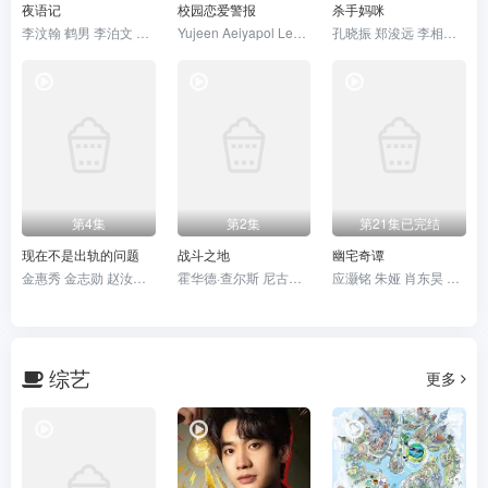
夜语记
校园恋爱警报
杀手妈咪
李汶翰 鹤男 李泊文 徐新驰
Yujeen Aeiyapol Lekpittaya Yugene Yannawat Intarapaen 彭佩奇·班亚库
孔晓振 郑浚远 李相二 成东日
第4集
第2集
第21集已完结
现在不是出轨的问题
战斗之地
幽宅奇谭
金惠秀 金志勋 赵汝贞 金宰澈
霍华德·查尔斯 尼古拉斯·平诺克
应灏铭 朱娅 肖东昊 宋未央
综艺
更多