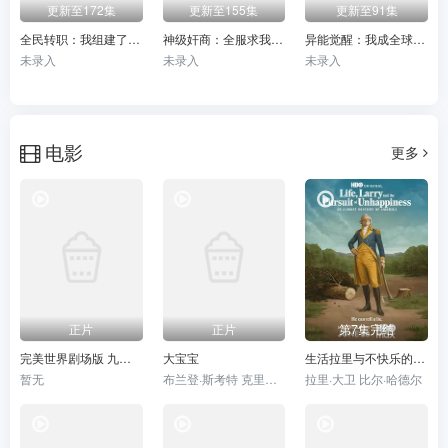
更新至172集
更新至155集
更新至91集
全民转职：我组建了BOSS军团
神级奸商：全服求我别薅了
异能觉醒：我成全球最强存在
未录入
未录入
未录入
电影
更多
正片
正片
第7集完结
完美世界剧场版 九劫焚天
大宝宝
生活拉里与不快乐的追求 一部美国史
暂无
布兰登·斯考特 克里斯·福克斯
拉里·大卫 比尔·哈德尔