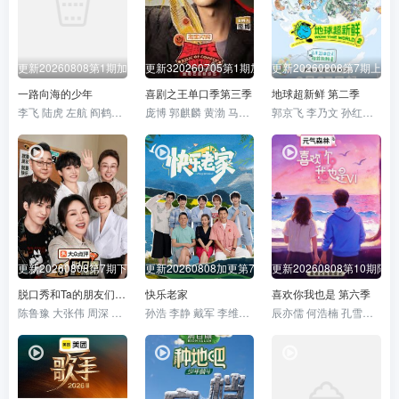
更新20260808第1期加更
更新320260705第1期加更
更新20260808第7期上
一路向海的少年
喜剧之王单口季第三季
地球超新鲜 第二季
李飞 陆虎 左航 阎鹤祥 朱志鑫 苏新皓 张极 张泽禹
庞博 郭麒麟 黄渤 马思纯
郭京飞 李乃文 孙红雷 王玉雯 陈星旭 刘宇宁 林一 龚俊
更新20260808第7期下
更新20260808加更第7期
更新20260808第10期陪看
脱口秀和Ta的朋友们 第三季
快乐老家
喜欢你我也是 第六季
陈鲁豫 大张伟 周深 张绍刚
孙浩 李静 戴军 李维嘉 沈凌 吴昕 武艺 高旭
辰亦儒 何浩楠 孔雪儿 美娜 王一珩 张馨予