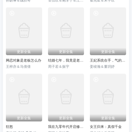
更新全集
更新全集
更新全集
网恋对象是老板怎么办
结婚七年，我竟是老公小青梅的替身
王妃系统在手，气的王爷发抖
王梓亦＆马倩倩
周子若＆振宇
姜竣瀚＆董玥妤
更新全集
更新全集
更新全集
狂怒
我在九零年代开启修仙人生
女王归来：真假千金