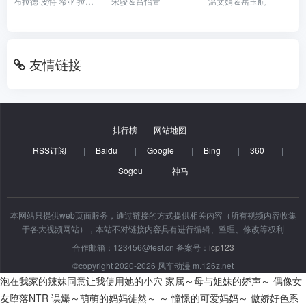
布拉德·皮特 希亚·拉博夫 罗根·勒曼 迈克尔·佩纳 乔·博恩瑟 吉姆·帕拉克 布拉德·威廉姆·亨克 凯文·万斯 泽维尔·塞缪尔 詹森·艾萨克 安娜玛丽亚·玛琳卡 艾丽西娅·冯·里特贝格 斯科特·伊斯特伍德
宋骏＆吕怡萱
温文娟＆岳玉航
友情链接
排行榜
网站地图
RSS订阅
|
Baidu
|
Google
|
Bing
|
360
|
Sogou
|
神马
本网站只提供web页面服务，通过链接的方式提供相关内容（所有视频内容收集
于各大视频网站），本站不对链接内容具有进行编辑、整理、修改等权利
合作邮箱：123456@test.cn 备案号：
icp123
©copyright 2020-2026 风车动漫 m.126z.net
泡在我家的辣妹同意让我使用她的小穴
家属～母与姐妹的娇声～
偶像女
友堕落NTR
误爆～萌萌的妈妈徒然～ ～ 憧憬的可爱妈妈～
傲娇好色系