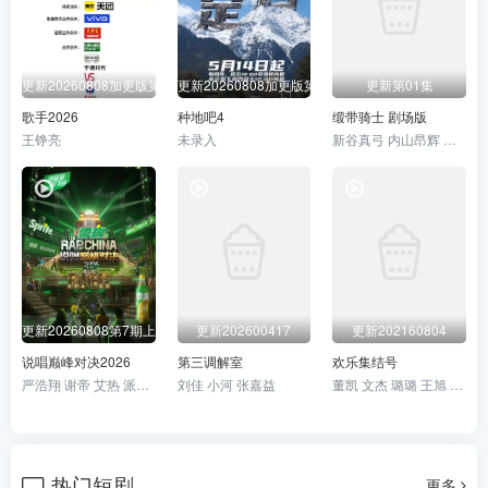
更新20260808加更版第12期
更新20260808加更版第13期
更新第01集
歌手2026
种地吧4
缎带骑士 剧场版
王铮亮
未录入
新谷真弓 内山昂辉 小林星兰 门仓早彩
更新20260808第7期上
更新202600417
更新202160804
说唱巅峰对决2026
第三调解室
欢乐集结号
严浩翔 谢帝 艾热 派克特 功夫胖 盛宇 杨长青 刘嘉裕 米尔艾力 李斯丹妮 布瑞吉 翁杰 黄旭 杨博睿 吴嘉轩 白景屹 贰万 孙旸 李大奔 徐赢 郭颖
刘佳 小河 张嘉益
董凯 文杰 璐璐 王旭 王群
热门短剧
更多