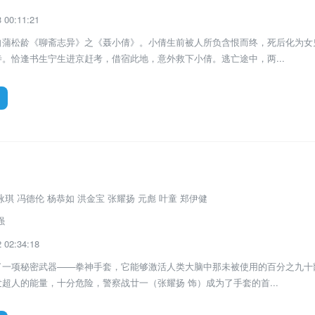
00:11:21
自蒲松龄《聊斋志异》之《聂小倩》。小倩生前被人所负含恨而终，死后化为女
。恰逢书生宁生进京赶考，借宿此地，意外救下小倩。逃亡途中，两...
电影
琪 冯德伦 杨恭如 洪金宝 张耀扬 元彪 叶童 郑伊健
强
02:34:18
了一项秘密武器——拳神手套，它能够激活人类大脑中那未被使用的百分之九十
超人的能量，十分危险，警察战廿一（张耀扬 饰）成为了手套的首...