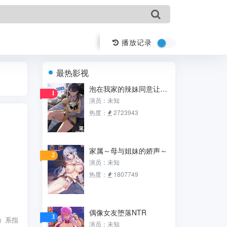
播放记录
最热影视
泡在我家的辣妹同意让我使用她的小穴
1
演员：未知
热度：
2723943
家属～母与姐妹的娇声～
2
演员：未知
热度：
1807749
偶像女友堕落NTR
3
）系指
演员：未知