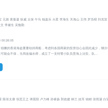
版
电影
 元彪 黄曼凝 狄威 太保 午马 钱嘉乐 火星 李海生 关海山 王伟 罗浩楷 刘克宣
敬文 李健生 吴勉勤
00:26:05
，猖獗的香港海盗屡屡劫持商船，考虑到各国商家的投资信心会因此减少，继尔
可能会不保，当局改编水师，成立了一支特警小队负责海上治安。队...
电影
 陈张太康 张思王之 傅晨阳 卢力峰 孙睿扬 郭政建 林兰 妶耳 锦鲤 张雨濛 白