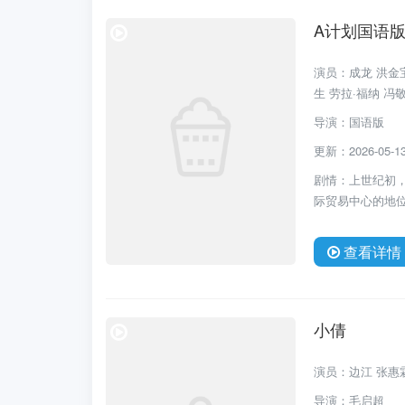
A计划国语
演员：成龙 洪金宝
生 劳拉·福纳 冯
导演：国语版
更新：2026-05-13 
剧情：上世纪初
际贸易中心的地位
查看详情
小倩
演员：边江 张惠霖
导演：毛启超