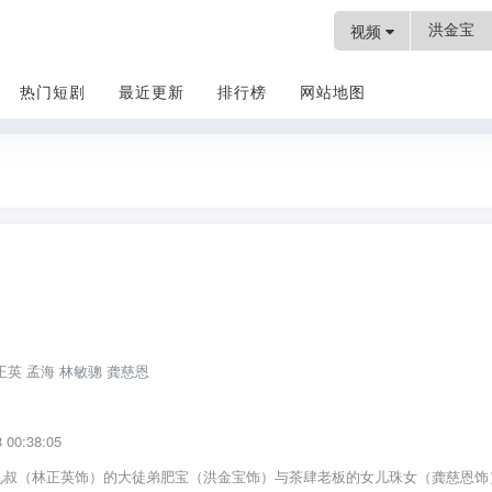
视频
热门短剧
最近更新
排行榜
网站地图
电影
正英 孟海 林敏骢 龚慈恩
00:38:05
九叔（林正英饰）的大徒弟肥宝（洪金宝饰）与茶肆老板的女儿珠女（龚慈恩饰