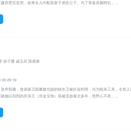
嫌弃肥宝贫穷，欲将女儿许配富家子弟史公子。为了筹备高额聘礼，...
电影
尊 徐子珊 戚玉武 陈观泰
00:29:19
，皇帝昏庸，曾保家卫国屡建功勋的锦衣卫被奸佞利用，沦为暗杀工具，令世人
被施以刖刑的庆亲王（洪金宝饰）虽被流放塞北多年，然野心不死，...