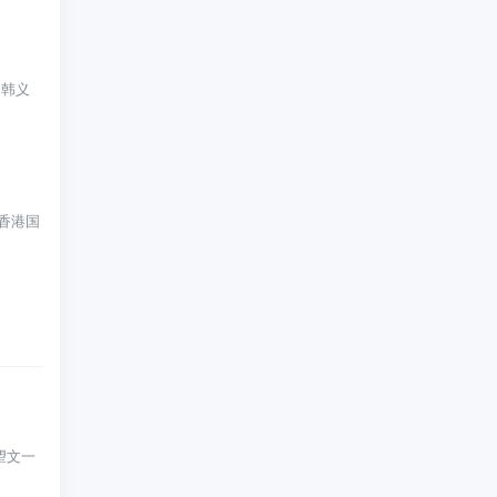
 韩义
香港国
望文一