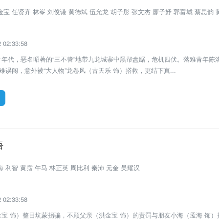
宝 任贤齐 林峯 刘俊谦 黄德斌 伍允龙 胡子彤 张文杰 廖子妤 郭富城 蔡思韵 
02:33:58
年代，恶名昭著的“三不管”地带九龙城寨中黑帮盘踞，危机四伏。落难青年陈
难误闯，意外被“大人物”龙卷风（古天乐 饰）搭救，更结下真...
语
电影
 利智 黄霑 午马 林正英 周比利 秦沛 元奎 吴耀汉
02:33:58
宝 饰）整日坑蒙拐骗，不顾父亲（洪金宝 饰）的责罚与朋友小海（孟海 饰）