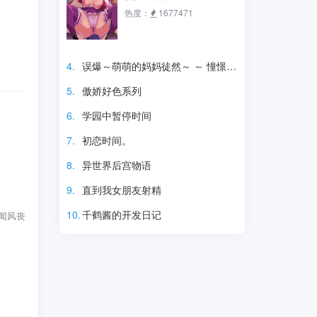
热度：
1677471
4.
误爆～萌萌的妈妈徒然～ ～ 憧憬的可爱妈妈～
5.
傲娇好色系列
6.
学园中暂停时间
7.
初恋时间。
8.
异世界后宫物语
9.
直到我女朋友射精
10.
千鹤酱的开发日记
闻风丧