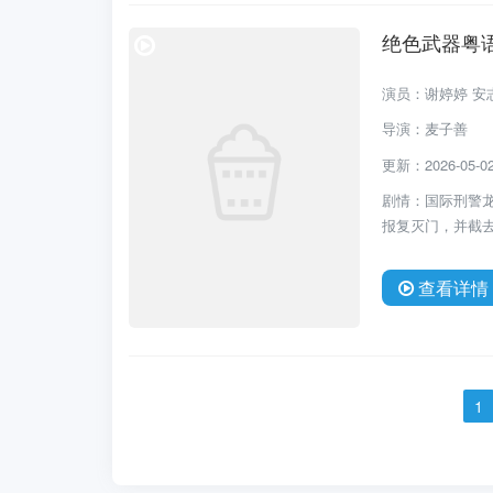
绝色武器粤
演员：谢婷婷 安志
导演：麦子善
更新：2026-05-02 
剧情：国际刑警龙
报复灭门，并截
查看详情
1