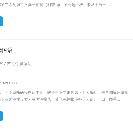
的二人见识了女骗子莉莉（利智 饰）的高超手段，欲从中分一...
拳国语
电影
金宝 苗可秀 黄家达
02:33:38
武，企图垄断码头搬运生意，唆使手下向朱贵属下工人捣乱，朱贵调解后返家，
玉英之酒楼设宴为黄飞鸿接风，黄飞鸿并收小狮子为徒。一日，顾手...