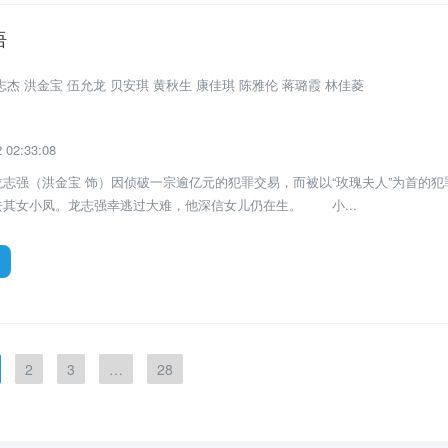
语
电影
杰 洪金宝 伍允龙 贝安琪 黄秋生 康佳琪 陈雅伦 蒋璐霞 林佳菱
02:33:08
志强（洪金宝 饰）因侦破一宗逾亿元的犯罪交易，而被以“玫瑰夫人”为首的犯
去其女小凤。龙志强幸逃过大难，他深信女儿仍在生。 小...
2
3
…
28