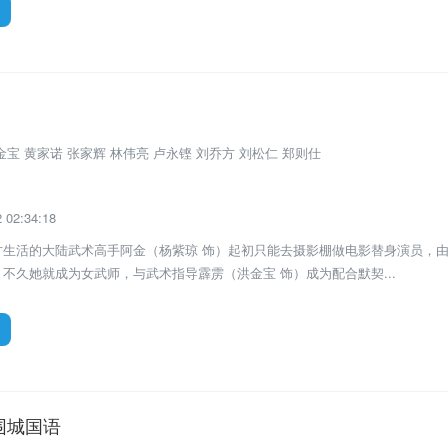
电影
宝 黄家诺 张家辉 林伟亮 卢永铿 刘乔方 刘松仁 郑则仕
02:34:18
讨生活的大陆武术高手阿金（杨紫琼 饰）起初只能去摄影棚做电影替身演员，
不久她就成为女武师，与武术指导霹雳（洪金宝 饰）成为配合默契...
围城国语
电影