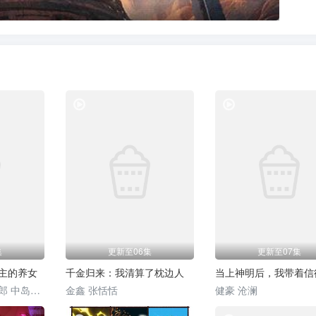
风车动漫
风车动漫
集
更新至06集
更新至07集
主的养女
千金归来：我清算了枕边人
田村睦心 梅原裕一郎 中岛爱 子安武人 高山南 森川智之 井上和彦 安野希世乃 井口裕香 濑户麻沙美 东山奈央 三瓶由布子 田村由香里 前野智昭 井上喜久子 折笠富美子 白井悠介 小山刚志 山下诚一郎 山路和弘 寺崎裕香 小山茉美 宫泽清子 速水奖 福原克己 狩野翔
金鑫 张恬恬
健豪 沧澜