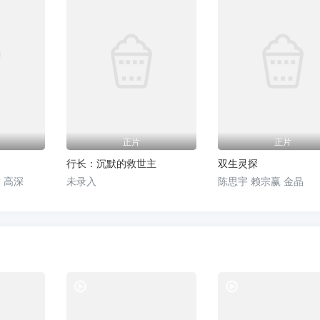
正片
正片
行长：沉默的救世主
双生灵探
 高深
未录入
陈思宇 赖宗赢 金晶
电视剧
电视剧