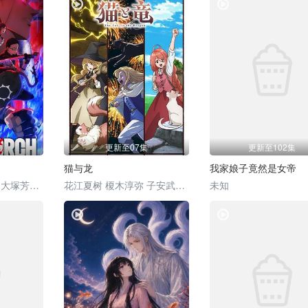
风车动漫
风车动漫
集
更新至07集
更新至102集
猫与龙
我家娘子竟然是女帝
榎木淳弥 森川智之 大塚芳忠 千本木彩花 甲斐田裕子 冈本信彦 铃木崚汰 上田丽奈 诹访部顺一 辻亲八 上田燿司
花江夏树 榎木淳弥 子安武人 安济知佳 小市真琴 种崎敦美 井上喜久子 Noriaki Sugiyama 芹泽优 一条和矢 德留慎乃佑 速水奖 麻生智久 田所阳向 河濑茉希 白砂沙帆 和泉风花 上田燿司
未知
风车动漫
风车动漫