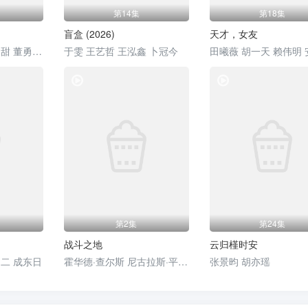
第14集
第18集
盲盒 (2026)
天才，女友
刘孜 张开泰 黄杨钿甜 董勇 张帆 陈创 何思甜 张棪琰 罗海琼 是安 赵健 段钰 董向荣 薛佳凝 方晓东 李庆誉 张译文
于雯 王艺哲 王泓鑫 卜冠今
田曦薇 胡一天 赖伟明 
电视剧
电视剧
第2集
第24集
战斗之地
云归槿时安
相二 成东日
霍华德·查尔斯 尼古拉斯·平诺克
张景昀 胡亦瑶