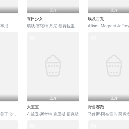
正片
正片
丧日少女
埃及古咒
范事成
瑞秋·塞诺特 丹尼·德费拉里
电影
电影
正片
正片
大宝宝
野兽赛跑
迪尔吉特·多桑 纳萨鲁丁·沙 维当·雷纳 沙尔瓦里·瓦格 Manish Chaudhari 沙尤尼·古普塔 芭比塔·卡普 拉贾特·卡普尔 Vinod Nagpal 莉娜·夏尔马 Yo Yo Honey Singh 安妮娜·苏哈尼 桑贾伊·萨里
布兰登·斯考特 克里斯·福克斯
电影
电影