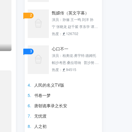
子琪 黄俊鹏 梁超 邢岷山 杨雨
潼 刘潮 钟汉良
甄嬛传（英文字幕）
2
演员：孙俪 王一鸣 刘洋 孙
宁 张晓龙 赵千紫 李东学 谭松
韵 陈建斌 李璐兵 蔡少芬 唐艺
热度：
126702
昕 赵海龙 颖儿 热依扎 杨晓
波 沈保平 杨淇 陶昕然 孙茜 蓝
心口不一
3
盈莹 张志伟 马丹阳 蒋欣 王丽
演员：柏奥缇.勇宇特.德姆托
涵 徐璐 张雅萌 邬立朋 罗康 李
帕沙考恩·桑拉塔纳 普沙努·翁
佳璇 刘荫 汪晴 战菁一 李宜
沙瓦尼查功 Punn
热度：
94515
娟 刘柏廷 孙渤洋 Chen
Chirathanaphat ​​​ Klang 苟
电视剧
Guo 杨紫嫣 秦一铭 王文杰 斓
晨浩宇 Gunkul Suwichak
4.
人民的名义TV版
曦 张妍 李洋 翟蓓蓓 马维福 田
Llouis Kitawat Chaodi Heart
5.
书卷一梦
朴珺 刘雪华 毛晓彤 海燕 田西
Rattanaphrao Phuripat
平 李天柱 赵秦 郭子豪 康福
6.
唐朝诡事录之长安
震 杨凯淳 陈思斯 杜相 万美
7.
无忧渡
汐 刘钇彤 梁艺馨 何亚男 李泓
瑞 周子涵 胡鑫慧 王民 李梦
8.
人之初