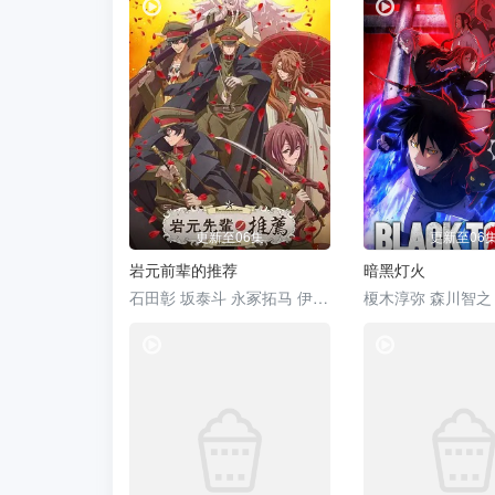
风车动漫
更新至06集
更新至06
岩元前辈的推荐
暗黑灯火
石田彰 坂泰斗 永冢拓马 伊东健人 佐藤元 德留慎乃佑 福西胜也 榊原优希
风车动漫