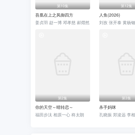
第10集
第12集
吾凰在上之凤御四方
人鱼(2026)
姜贞羽 赵一博 邓孝慈 郝熠然
电视剧
第2集
第3集
你的天空～晴转恋～
杀手妈咪
福田步汰 相原一心 柊太朗
孔晓振 郑浚远 李