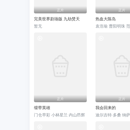
正片
正片
完美世界剧场版 九劫焚天
热血大陈岛
暂无
袁浩瑜 曹阳明珠 
电影
正片
正片
缎带英雄
我会回来的
门仓早彩 小林星兰 内山昂辉
电影