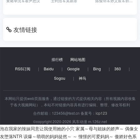
黄褚幸沅＆崔尹思汉
王钧浩＆吴易霏
陈俊羽＆孙义宸＆郭亚宁
友情链接
排行榜
网站地图
RSS订阅
|
Baidu
|
Google
|
Bing
|
360
|
Sogou
|
神马
本网站只提供web页面服务，通过链接的方式提供相关内容（所有视频内容收集
于各大视频网站），本站不对链接内容具有进行编辑、整理、修改等权利
合作邮箱：123456@test.cn 备案号：
icp123
©copyright 2020-2026 风车动漫 m.126z.net
泡在我家的辣妹同意让我使用她的小穴
家属～母与姐妹的娇声～
偶像女
友堕落NTR
误爆～萌萌的妈妈徒然～ ～ 憧憬的可爱妈妈～
傲娇好色系