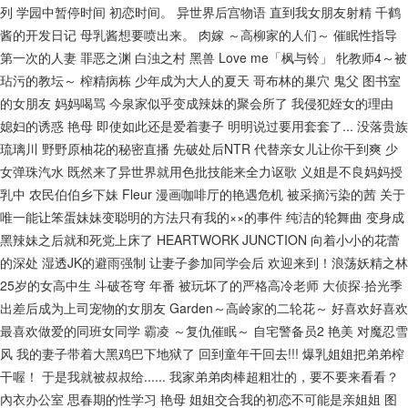
列
学园中暂停时间
初恋时间。
异世界后宫物语
直到我女朋友射精
千鹤
酱的开发日记
母乳酱想要喷出来。
肉嫁 ～高柳家的人们～
催眠性指导
第一次的人妻
罪恶之渊
白浊之村
黑兽
Love me「枫与铃」
牝教师4～被
玷污的教坛～
榨精病栋
少年成为大人的夏天
哥布林的巢穴
鬼父
图书室
的女朋友
妈妈喝骂
今泉家似乎变成辣妹的聚会所了
我侵犯姪女的理由
媳妇的诱惑
艳母
即使如此还是爱着妻子
明明说过要用套套了...
没落贵族
琉璃川
野野原柚花的秘密直播
先破处后NTR
代替亲女儿让你干到爽
少
女弹珠汽水
既然来了异世界就用色批技能来全力讴歌
义姐是不良妈妈授
乳中
农民伯伯乡下妹
Fleur
漫画咖啡厅的艳遇危机
被采摘污染的茜
关于
唯一能让笨蛋妹妹变聪明的方法只有我的××的事件
纯洁的轮舞曲
变身成
黑辣妹之后就和死党上床了
HEARTWORK JUNCTION
向着小小的花蕾
的深处
湿透JK的避雨强制
让妻子参加同学会后
欢迎来到！浪荡妖精之林
25岁的女高中生
斗破苍穹 年番
被玩坏了的严格高冷老师
大侦探·拾光季
出差后成为上司宠物的女朋友
Garden～高岭家的二轮花～
好喜欢好喜欢
最喜欢做爱的同班女同学
霸凌 ～复仇催眠～
自宅警备员2
艳美
对魔忍雪
风
我的妻子带着大黑鸡巴下地狱了
回到童年干回去!!!
爆乳姐姐把弟弟榨
干喔！
于是我就被叔叔给......
我家弟弟肉棒超粗壮的，要不要来看看？
內衣办公室
思春期的性学习
艳母
姐姐交合我的初恋不可能是亲姐姐
图