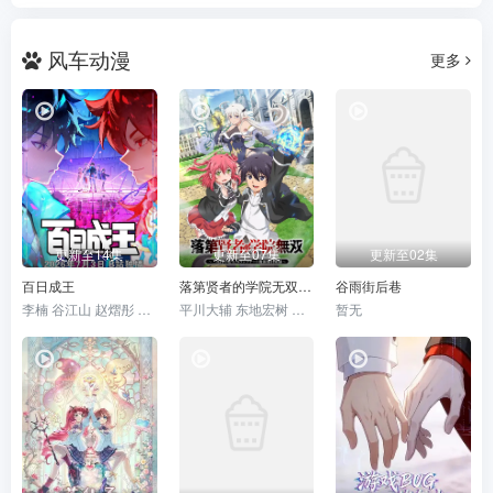
风车动漫
更多
更新至14集
更新至07集
更新至02集
百日成王
落第贤者的学院无双第二回转生，S等级作弊魔术师冒险记
谷雨街后巷
李楠 谷江山 赵熠彤 聂曦映 姜贺 张福正 若瑾
平川大辅 东地宏树 白石晴香 加藤英美里 福原绫香 梅田修一朗 小山内怜央
暂无