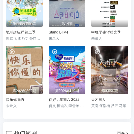
第7期超前彩蛋
第14期
第8期
地球超新鲜 第二季
Stand BI Me
中餐厅·南洋拾光季
郭京飞 李乃文 孙红雷 王玉雯 陈星旭 刘宇宁 林一 龚俊
未录入
未录入
第20260807期
第20260410期
第9期加更
快乐你懂的
你好，星期六 2022
天才厨人
未录入
何炅 檀健次 李雪琴 秦霄贤 王鹤棣 黄明昊 蔡文静 赵小棠 冯禧
黄渤 何浩楠 吕严 马頔
热门短剧
更多