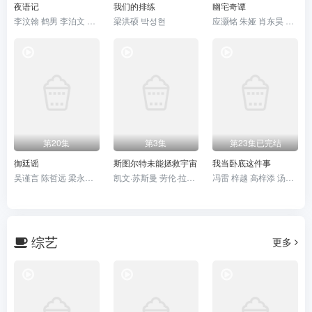
夜语记
我们的排练
幽宅奇谭
李汶翰 鹤男 李泊文 徐新驰
梁洪硕 박성현
应灏铭 朱娅 肖东昊 宋未央
第20集
第3集
第23集已完结
御廷谣
斯图尔特未能拯救宇宙
我当卧底这件事
吴谨言 陈哲远 梁永棋 赵昭仪
凯文·苏斯曼 劳伦·拉普库斯
冯雷 梓越 高梓添 汤镇业 杨帆
综艺
更多