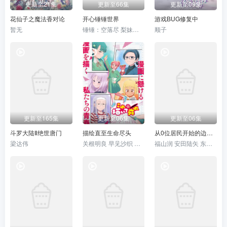
更新至21集
更新至66集
更新至09集
花仙子之魔法香对论
开心锤锤世界
游戏BUG修复中
暂无
锤锤：空落尽 梨妹：涩尕猫
顺子
更新至165集
更新至06集
更新至06集
斗罗大陆Ⅱ绝世唐门
描绘直至生命尽头
从0位居民开始的边境领主大人
梁达伟
关根明良 早见沙织 种崎敦美 野上尤加奈 井上喜久子 日高范子 仁见纱绫
福山润 安田陆矢 东山奈央 日笠阳子 若山诗音 坂泰斗 白石晴香 松田健一郎 伊藤美来 阿保玛利亚 鲸