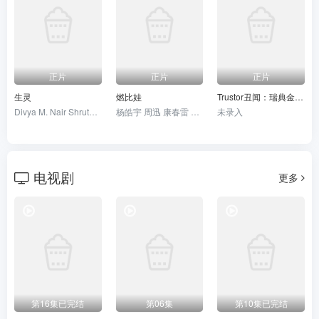
正片
正片
正片
生灵
燃比娃
Trustor丑闻：瑞典金融案内幕
Divya M. Nair Shruthy Menon 苏迪普 赛亚米·凯尔 罗尚·马修 维诺德·萨加尔
杨皓宇 周迅 康春雷 贝伊勒
未录入
电视剧
更多
第16集已完结
第06集
第10集已完结