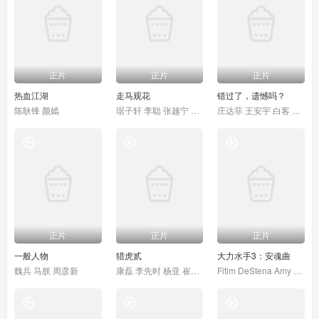
正片
正片
正片
热血江湖
走马观花
错过了，遗憾吗？
陈耿锋 颜嫣
琚子轩 李聪 张越宁 高深
庄达菲 王安宇 白客 敖子逸
正片
正片
正片
一般人物
猎虎贰
大力水手3：安魂曲
魏兵 马朕 周彦新
康磊 李先时 杨亚 崔金迪
Fitim DeStena Amy Gibbons Jack Hyde史蒂芬·莫瑞