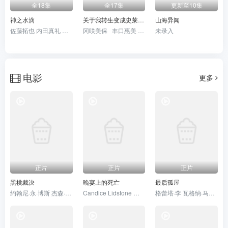
全18集
全17集
更新至10集
神之水滴
关于我转生变成史莱姆这档事第四季
山海异闻
佐藤拓也 内田真礼 银河万丈 甲斐田裕子 浦山迅 龟梨和也 藤真秀 渡边美佐 内田夕夜
冈咲美保 丰口惠美 前野智昭 古川慎 千本木彩花 市道真央 江口拓也 大塚芳忠 山本兼平 泊明日菜 小林亲弘 日高里菜 春野杏 樱井孝宏 青山穰 Lynn 沼仓爱美 松冈祯丞 小野大辅 水濑祈 花江夏树
未录入
电影
更多
正片
正片
正片
黑桃裁决
晚宴上的死亡
最后孤屋
约翰尼·永·博斯 杰森·纳维 岛本信明
Candice Lidstone 卡梅伦·布罗德 马克·戴 Eden Broda Bryce Wynter 玛蒂娜·奥尔蒂斯·路易斯 阿娜娜·里德瓦尔德 阮朴生 Jon Welch
格蕾塔·李 瓦格纳·马拉 西德·爱德华兹