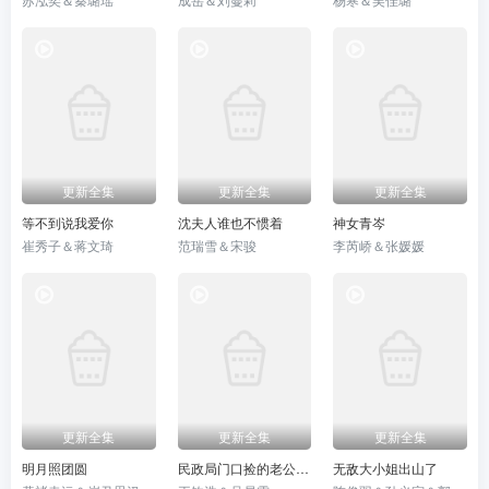
更新全集
更新全集
更新全集
等不到说我爱你
沈夫人谁也不惯着
神女青岑
崔秀子＆蒋文琦
范瑞雪＆宋骏
李芮峤＆张媛媛
更新全集
更新全集
更新全集
明月照团圆
民政局门口捡的老公身份藏不住了
无敌大小姐出山了