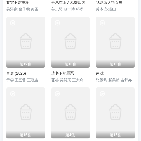
其实不是重逢
吾凰在上之凤御四方
我以纸人镇百鬼
吴添豪 金子璇 黄圣依 王欣政
姜贞羽 赵一博 邓孝慈 郝熠然
苏木 苏远山
第12集
第18集
第13集
盲盒 (2026)
凛冬下的罪恶
南戏
于雯 王艺哲 王泓鑫 卜冠今
张睿 吴昊宸 王大奇 孙之鸿
张景昀 赵奂然 吉舒亦
第16集
第4集
第15集