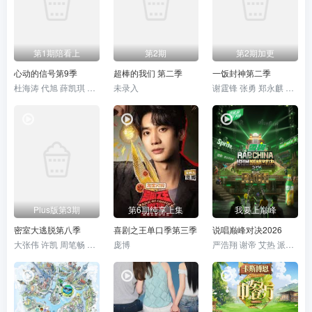
第1期陪看上
第2期
第2期加更
心动的信号第9季
超棒的我们 第二季
一饭封神第二季
杜海涛 代旭 薛凯琪 杨超越 张纯烨
未录入
谢霆锋 张勇 郑永麒 陈晓卿 李诞
Plus版第3期
第6期纯享上集
我要上巅峰
密室大逃脱第八季
喜剧之王单口季第三季
说唱巅峰对决2026
大张伟 许凯 周笔畅 彭昱畅 张真源 陈哲远
庞博
严浩翔 谢帝 艾热 派克特 功夫胖 盛宇 杨长青 刘嘉裕 米尔艾力 李斯丹妮 布瑞吉 翁杰 黄旭 杨博睿 吴嘉轩 白景屹 贰万 孙旸 李大奔 徐赢 郭颖