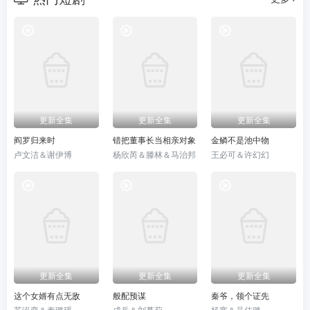
更新全集
更新全集
更新全集
阎罗归来时
错把董事长当相亲对象
金鳞不是池中物
卢文洁＆谢伊博
杨欣芮＆滕林＆马治邦
王必可＆许幻幻
更新全集
更新全集
更新全集
这个女婿有点无敌
般配预谋
秦爷，领个证先
苏泓奕＆秦璐瑶
成岳＆刘蔓莉
杨寒＆吴佳璐